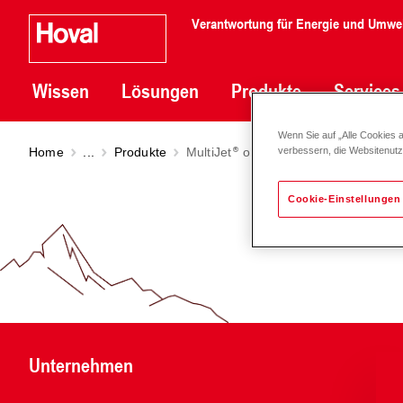
Verantwortung für Energie und Umwe
Wissen
Lösungen
Produkte
Services
Wenn Sie auf „Alle Cookies 
Home
...
Produkte
MultiJet
ohne Neutralisationsbox (1
verbessern, die Websitenut
Cookie-Einstellungen
Unternehmen